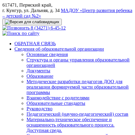
617471, Пермский край,
г. Кунгур, ул. Дальняя, д. 34
МАДОУ «Центр развития ребенка
– детский сад №2»
8 (34271) 6-45-12
ОБРАТНАЯ СВЯЗЬ
Сведения об образовательной организации
Основные сведения
Структура и органы управления образовательной
организацией
Документы
Образование
Методические разработки педагогов ДОО для
реализации формируемой части образовательной
программы
Взаимодействие с родителями
Образовательные стандарты
Руководство
Педагогический (научно-педагогический) состав
Материально-техническое обеспечение и
оснащенность образовательного процесса.
Доступная среда.