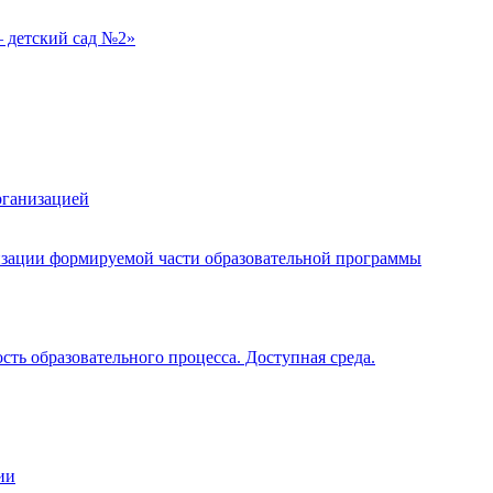
 детский сад №2»
рганизацией
изации формируемой части образовательной программы
ть образовательного процесса. Доступная среда.
ии