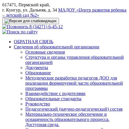
617471, Пермский край,
г. Кунгур, ул. Дальняя, д. 34
МАДОУ «Центр развития ребенка
– детский сад №2»
8 (34271) 6-45-12
ОБРАТНАЯ СВЯЗЬ
Сведения об образовательной организации
Основные сведения
Структура и органы управления образовательной
организацией
Документы
Образование
Методические разработки педагогов ДОО для
реализации формируемой части образовательной
программы
Взаимодействие с родителями
Образовательные стандарты
Руководство
Педагогический (научно-педагогический) состав
Материально-техническое обеспечение и
оснащенность образовательного процесса.
Доступная среда.