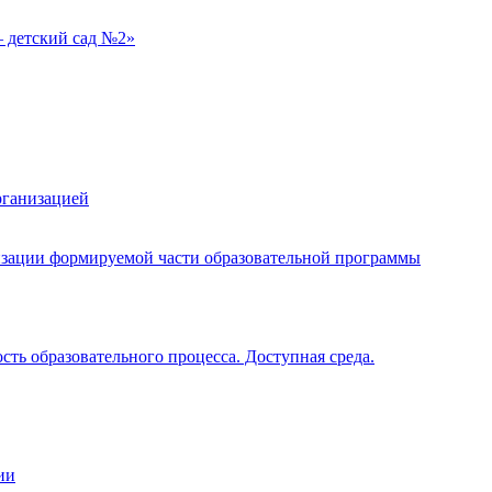
 детский сад №2»
рганизацией
изации формируемой части образовательной программы
ть образовательного процесса. Доступная среда.
ии