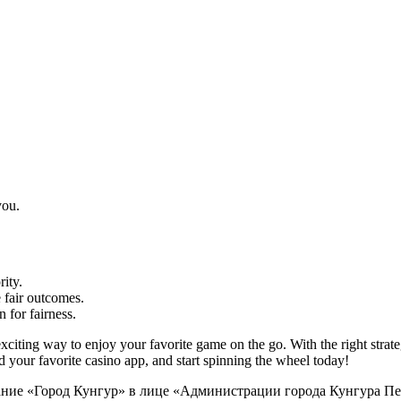
you.
rity.
fair outcomes.
 for fairness.
 exciting way to enjoy your favorite game on the go. With the right str
your favorite casino app, and start spinning the wheel today!
ание «Город Кунгур» в лице «Администрации города Кунгура Пе