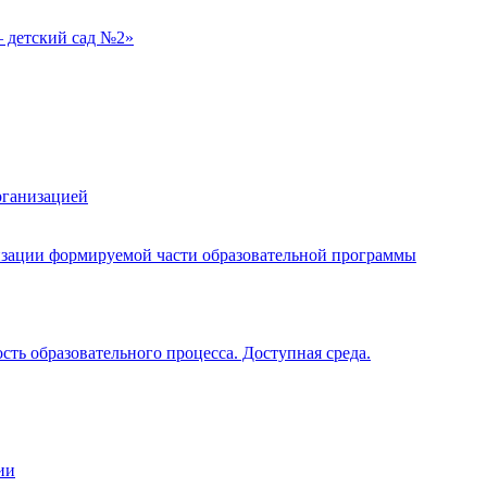
 детский сад №2»
рганизацией
изации формируемой части образовательной программы
ть образовательного процесса. Доступная среда.
ии