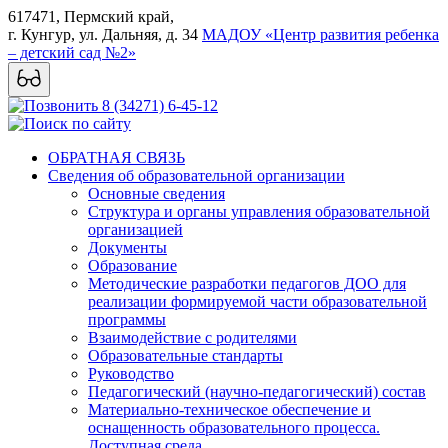
617471, Пермский край,
г. Кунгур, ул. Дальняя, д. 34
МАДОУ «Центр развития ребенка
– детский сад №2»
8 (34271) 6-45-12
ОБРАТНАЯ СВЯЗЬ
Сведения об образовательной организации
Основные сведения
Структура и органы управления образовательной
организацией
Документы
Образование
Методические разработки педагогов ДОО для
реализации формируемой части образовательной
программы
Взаимодействие с родителями
Образовательные стандарты
Руководство
Педагогический (научно-педагогический) состав
Материально-техническое обеспечение и
оснащенность образовательного процесса.
Доступная среда.