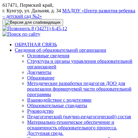
617471, Пермский край,
г. Кунгур, ул. Дальняя, д. 34
МАДОУ «Центр развития ребенка
– детский сад №2»
8 (34271) 6-45-12
ОБРАТНАЯ СВЯЗЬ
Сведения об образовательной организации
Основные сведения
Структура и органы управления образовательной
организацией
Документы
Образование
Методические разработки педагогов ДОО для
реализации формируемой части образовательной
программы
Взаимодействие с родителями
Образовательные стандарты
Руководство
Педагогический (научно-педагогический) состав
Материально-техническое обеспечение и
оснащенность образовательного процесса.
Доступная среда.