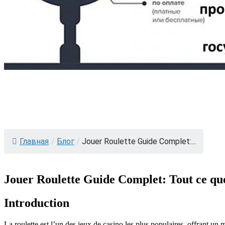
Главная
/
Блог
/
Jouer Roulette Guide Complet:...
Jouer Roulette Guide Complet: Tout ce que
Introduction
La roulette est l’un des jeux de casino les plus populaires, offrant un 