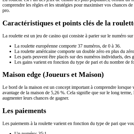
comprendre les règles et les stratégies pour maximiser vos chances de
pro.
Caractéristiques et points clés de la roulett
La roulette est un jeu de casino qui consiste à parier sur le numéro sur l
La roulette européenne comporte 37 numéros, de 0 à 36.
La roulette américaine comporte un double zéro en plus du zéro
Les paris peuvent être placés sur des numéros individuels, des
Les gains varient en fonction du type de pari et du nombre de f
Maison edge (Joueurs et Maison)
Le bord de la maison est un concept important à comprendre lorsque vo
avantage de la maison de 5,26 %. Cela signifie que sur le long terme, l
augmenter leurs chances de gagner.
Les paiements
Les paiements à la roulette varient en fonction du type de pari que v
Un numéro: 35:1