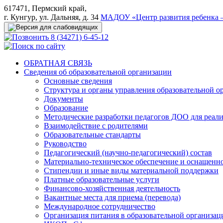
617471, Пермский край,
г. Кунгур, ул. Дальняя, д. 34
МАДОУ «Центр развития ребенка –
8 (34271) 6-45-12
ОБРАТНАЯ СВЯЗЬ
Сведения об образовательной организации
Основные сведения
Структура и органы управления образовательной о
Документы
Образование
Методические разработки педагогов ДОО для реал
Взаимодействие с родителями
Образовательные стандарты
Руководство
Педагогический (научно-педагогический) состав
Материально-техническое обеспечение и оснащеннос
Стипендии и иные виды материальной поддержки
Платные образовательные услуги
Финансово-хозяйственная деятельность
Вакантные места для приема (перевода)
Международное сотрудничество
Организация питания в образовательной организац