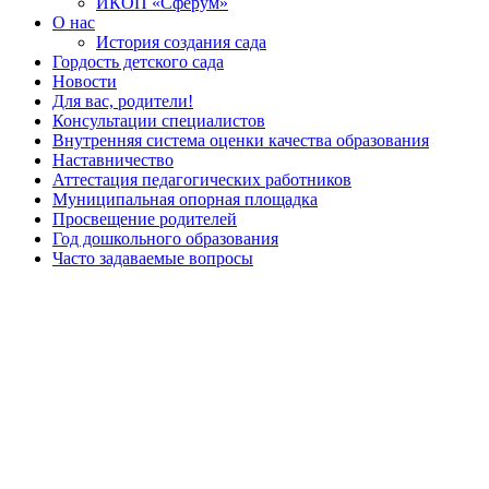
ИКОП «Сферум»
О нас
История создания сада
Гордость детского сада
Новости
Для вас, родители!
Консультации специалистов
Внутренняя система оценки качества образования
Наставничество
Аттестация педагогических работников
Муниципальная опорная площадка
Просвещение родителей
Год дошкольного образования
Часто задаваемые вопросы