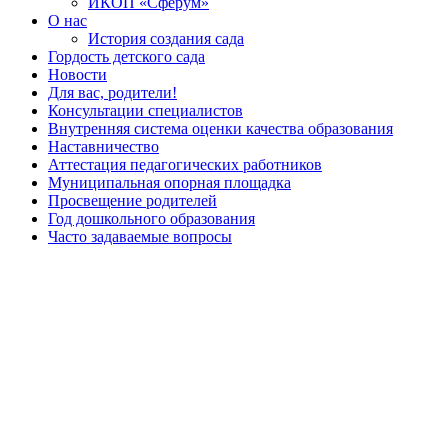
ИКОП «Сферум»
О нас
История создания сада
Гордость детского сада
Новости
Для вас, родители!
Консультации специалистов
Внутренняя система оценки качества образования
Наставничество
Аттестация педагогических работников
Муниципальная опорная площадка
Просвещение родителей
Год дошкольного образования
Часто задаваемые вопросы