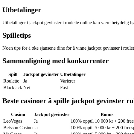
Utbetalinger
Utbetalinger i jackpot gevinster i roulette online kan være betydelig hø
Spilletips
Noen tips for å øke sjansene dine for å vinne jackpot gevinster i roulette
Sammenligning med konkurrenter
Spill
Jackpot gevinster
Utbetalinger
Roulette
Ja
Varierer
Blackjack
Nei
Fast
Beste casinoer å spille jackpot gevinster ru
Casino
Jackpot gevinster
Bonus
LeoVegas
Ja
100% opptil 10 000 kr + 200 free
Betsson Casino
Ja
100% opptil 5 000 kr + 200 frees