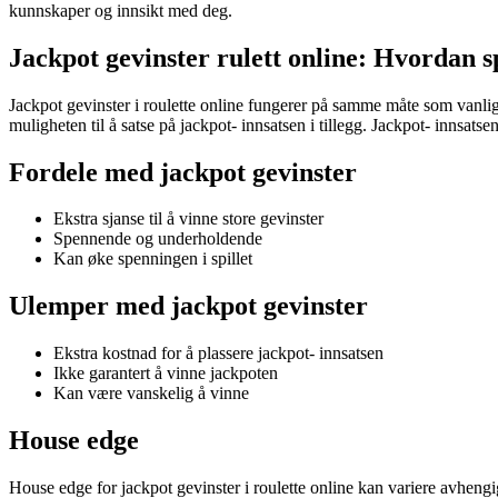
kunnskaper og innsikt med deg.
Jackpot gevinster rulett online: Hvordan sp
Jackpot gevinster i roulette online fungerer på samme måte som vanlig r
muligheten til å satse på jackpot- innsatsen i tillegg. Jackpot- innsatse
Fordele med jackpot gevinster
Ekstra sjanse til å vinne store gevinster
Spennende og underholdende
Kan øke spenningen i spillet
Ulemper med jackpot gevinster
Ekstra kostnad for å plassere jackpot- innsatsen
Ikke garantert å vinne jackpoten
Kan være vanskelig å vinne
House edge
House edge for jackpot gevinster i roulette online kan variere avhengi