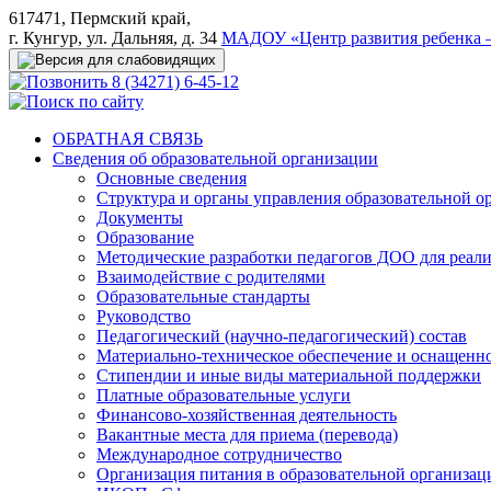
617471, Пермский край,
г. Кунгур, ул. Дальняя, д. 34
МАДОУ «Центр развития ребенка –
8 (34271) 6-45-12
ОБРАТНАЯ СВЯЗЬ
Сведения об образовательной организации
Основные сведения
Структура и органы управления образовательной о
Документы
Образование
Методические разработки педагогов ДОО для реал
Взаимодействие с родителями
Образовательные стандарты
Руководство
Педагогический (научно-педагогический) состав
Материально-техническое обеспечение и оснащеннос
Стипендии и иные виды материальной поддержки
Платные образовательные услуги
Финансово-хозяйственная деятельность
Вакантные места для приема (перевода)
Международное сотрудничество
Организация питания в образовательной организац