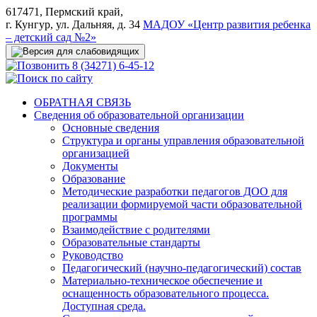
617471, Пермский край,
г. Кунгур, ул. Дальняя, д. 34
МАДОУ «Центр развития ребенка
– детский сад №2»
8 (34271) 6-45-12
ОБРАТНАЯ СВЯЗЬ
Сведения об образовательной организации
Основные сведения
Структура и органы управления образовательной
организацией
Документы
Образование
Методические разработки педагогов ДОО для
реализации формируемой части образовательной
программы
Взаимодействие с родителями
Образовательные стандарты
Руководство
Педагогический (научно-педагогический) состав
Материально-техническое обеспечение и
оснащенность образовательного процесса.
Доступная среда.