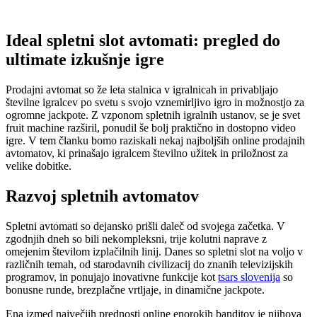
Ideal spletni slot avtomati: pregled do
ultimate izkušnje igre
Prodajni avtomat so že leta stalnica v igralnicah in privabljajo
številne igralcev po svetu s svojo vznemirljivo igro in možnostjo za
ogromne jackpote. Z vzponom spletnih igralnih ustanov, se je svet
fruit machine razširil, ponudil še bolj praktično in dostopno video
igre. V tem članku bomo raziskali nekaj najboljših online prodajnih
avtomatov, ki
prinašajo igralcem številno užitek in priložnost za
velike dobitke.
Razvoj spletnih avtomatov
Spletni avtomati so dejansko prišli daleč od svojega začetka. V
zgodnjih dneh so bili nekompleksni, trije kolutni naprave z
omejenim številom izplačilnih linij. Danes so spletni slot na voljo v
različnih temah, od starodavnih civilizacij do znanih televizijskih
programov, in ponujajo inovativne funkcije kot
tsars slovenija
so
bonusne runde, brezplačne vrtljaje, in dinamične jackpote.
Ena izmed največjih prednosti online enorokih banditov je njihova