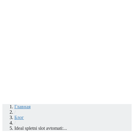
Главная
/
Блог
/
Ideal spletni slot avtomati:...