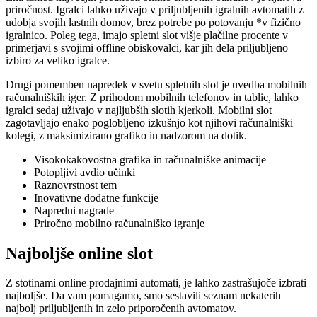
priročnost. Igralci lahko uživajo v priljubljenih igralnih avtomatih z
udobja svojih lastnih domov, brez potrebe po potovanju *v fizično
igralnico. Poleg tega, imajo spletni slot višje plačilne procente v
primerjavi s svojimi offline obiskovalci, kar jih dela priljubljeno
izbiro za veliko igralce.
Drugi pomemben napredek v svetu spletnih slot je uvedba mobilnih
računalniških iger. Z prihodom mobilnih telefonov in tablic, lahko
igralci sedaj uživajo v najljubših slotih kjerkoli. Mobilni slot
zagotavljajo enako poglobljeno izkušnjo kot njihovi računalniški
kolegi, z maksimizirano grafiko in nadzorom na dotik.
Visokokakovostna grafika in računalniške animacije
Potopljivi avdio učinki
Raznovrstnost tem
Inovativne dodatne funkcije
Napredni nagrade
Priročno mobilno računalniško igranje
Najboljše online slot
Z stotinami online prodajnimi automati, je lahko zastrašujoče izbrati
najboljše. Da vam pomagamo, smo sestavili seznam nekaterih
najbolj priljubljenih in zelo priporočenih avtomatov.