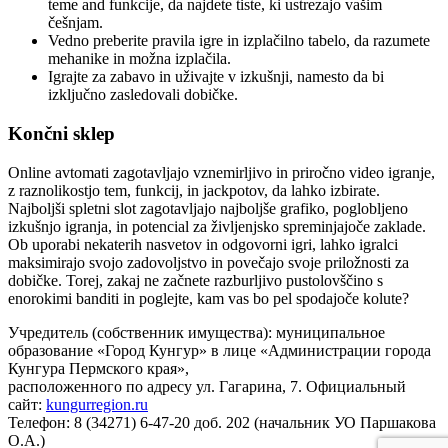
teme and funkcije, da najdete tiste, ki ustrezajo vašim
češnjam.
Vedno preberite pravila igre in izplačilno tabelo, da razumete
mehanike in možna izplačila.
Igrajte za zabavo in uživajte v izkušnji, namesto da bi
izključno zasledovali dobičke.
Končni sklep
Online avtomati zagotavljajo vznemirljivo in priročno video igranje,
z raznolikostjo tem, funkcij, in jackpotov, da lahko izbirate.
Najboljši spletni slot zagotavljajo najboljše grafiko, poglobljeno
izkušnjo igranja, in potencial za življenjsko spreminjajoče zaklade.
Ob uporabi nekaterih nasvetov in odgovorni igri, lahko igralci
maksimirajo svojo zadovoljstvo in povečajo svoje priložnosti za
dobičke. Torej, zakaj ne začnete razburljivo pustolovščino s
enorokimi banditi in poglejte, kam vas bo pel spodajoče kolute?
Учредитель (собственник имущества): муниципальное
образование «Город Кунгур» в лице «Администрации города
Кунгура Пермского края»,
расположенного по адресу ул. Гагарина, 7. Официальный
сайт:
kungurregion.ru
Телефон: 8 (34271) 6-47-20 доб. 202 (начальник УО Паршакова
О.А.)