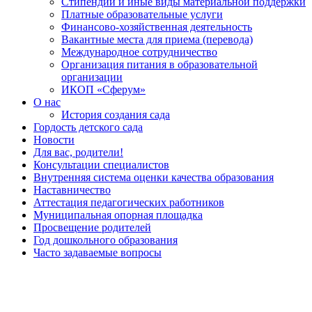
Стипендии и иные виды материальной поддержки
Платные образовательные услуги
Финансово-хозяйственная деятельность
Вакантные места для приема (перевода)
Международное сотрудничество
Организация питания в образовательной
организации
ИКОП «Сферум»
О нас
История создания сада
Гордость детского сада
Новости
Для вас, родители!
Консультации специалистов
Внутренняя система оценки качества образования
Наставничество
Аттестация педагогических работников
Муниципальная опорная площадка
Просвещение родителей
Год дошкольного образования
Часто задаваемые вопросы