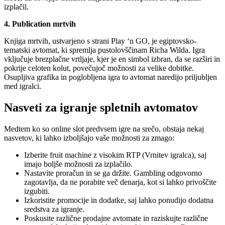
izplačil.
4. Publication mrtvih
Knjiga mrtvih, ustvarjeno s strani Play ‘n GO, je egiptovsko-
tematski avtomat, ki spremlja pustolovščinam Richa Wilda. Igra
vključuje brezplačne vrtljaje, kjer je en simbol izbran, da se razširi in
pokrije celoten kolut, povečujoč možnosti za velike dobitke.
Osupljiva grafika in poglobljena igra to avtomat naredijo priljubljen
med igralci.
Nasveti za igranje spletnih avtomatov
Medtem ko so online slot predvsem igre na srečo, obstaja nekaj
nasvetov, ki lahko izboljšajo vaše možnosti za zmago:
Izberite fruit machine z visokim RTP (Vrnitev igralca), saj
imajo boljše možnosti za izplačilo.
Nastavite proračun in se ga držite. Gambling odgovorno
zagotavlja, da ne porabite več denarja, kot si lahko privoščite
izgubiti.
Izkoristite promocije in dodatke, saj lahko ponudijo dodatna
sredstva za igranje.
Poskusite različne prodajne avtomate in raziskujte različne