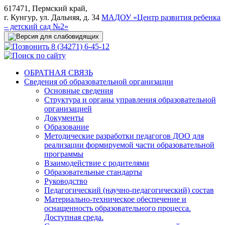
617471, Пермский край,
г. Кунгур, ул. Дальняя, д. 34
МАДОУ «Центр развития ребенка
– детский сад №2»
8 (34271) 6-45-12
ОБРАТНАЯ СВЯЗЬ
Сведения об образовательной организации
Основные сведения
Структура и органы управления образовательной
организацией
Документы
Образование
Методические разработки педагогов ДОО для
реализации формируемой части образовательной
программы
Взаимодействие с родителями
Образовательные стандарты
Руководство
Педагогический (научно-педагогический) состав
Материально-техническое обеспечение и
оснащенность образовательного процесса.
Доступная среда.