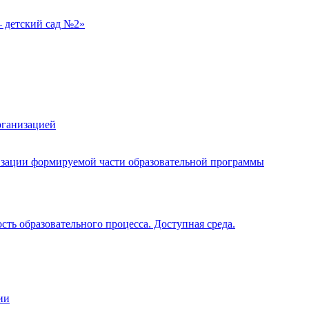
 детский сад №2»
рганизацией
изации формируемой части образовательной программы
ть образовательного процесса. Доступная среда.
ии