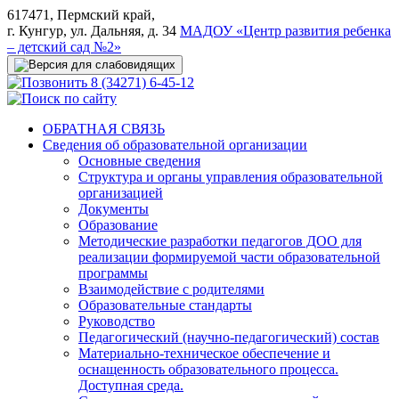
617471, Пермский край,
г. Кунгур, ул. Дальняя, д. 34
МАДОУ «Центр развития ребенка
– детский сад №2»
8 (34271) 6-45-12
ОБРАТНАЯ СВЯЗЬ
Сведения об образовательной организации
Основные сведения
Структура и органы управления образовательной
организацией
Документы
Образование
Методические разработки педагогов ДОО для
реализации формируемой части образовательной
программы
Взаимодействие с родителями
Образовательные стандарты
Руководство
Педагогический (научно-педагогический) состав
Материально-техническое обеспечение и
оснащенность образовательного процесса.
Доступная среда.