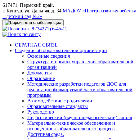
617471, Пермский край,
г. Кунгур, ул. Дальняя, д. 34
МАДОУ «Центр развития ребенка
– детский сад №2»
8 (34271) 6-45-12
ОБРАТНАЯ СВЯЗЬ
Сведения об образовательной организации
Основные сведения
Структура и органы управления образовательной
организацией
Документы
Образование
Методические разработки педагогов ДОО для
реализации формируемой части образовательной
программы
Взаимодействие с родителями
Образовательные стандарты
Руководство
Педагогический (научно-педагогический) состав
Материально-техническое обеспечение и
оснащенность образовательного процесса.
Доступная среда.