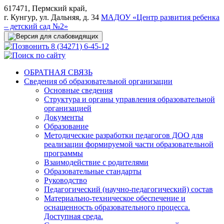
617471, Пермский край,
г. Кунгур, ул. Дальняя, д. 34
МАДОУ «Центр развития ребенка
– детский сад №2»
8 (34271) 6-45-12
ОБРАТНАЯ СВЯЗЬ
Сведения об образовательной организации
Основные сведения
Структура и органы управления образовательной
организацией
Документы
Образование
Методические разработки педагогов ДОО для
реализации формируемой части образовательной
программы
Взаимодействие с родителями
Образовательные стандарты
Руководство
Педагогический (научно-педагогический) состав
Материально-техническое обеспечение и
оснащенность образовательного процесса.
Доступная среда.