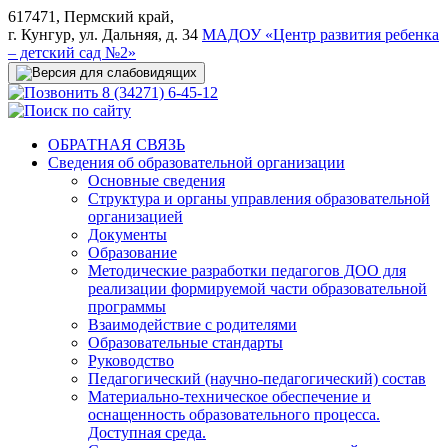
617471, Пермский край,
г. Кунгур, ул. Дальняя, д. 34
МАДОУ «Центр развития ребенка
– детский сад №2»
8 (34271) 6-45-12
ОБРАТНАЯ СВЯЗЬ
Сведения об образовательной организации
Основные сведения
Структура и органы управления образовательной
организацией
Документы
Образование
Методические разработки педагогов ДОО для
реализации формируемой части образовательной
программы
Взаимодействие с родителями
Образовательные стандарты
Руководство
Педагогический (научно-педагогический) состав
Материально-техническое обеспечение и
оснащенность образовательного процесса.
Доступная среда.