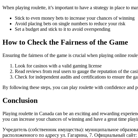
When playing roulette, it’s important to have a strategy in place to 
Stick to even money bets to increase your chances of winning
Avoid placing bets on single numbers to reduce your risk
Set a budget and stick to it to avoid overspending
How to Check the Fairness of the Game
Ensuring the fairness of the game is crucial when playing online roule
Look for casinos with a valid gaming license
Read reviews from real users to gauge the reputation of the cas
Check for independent audits and certifications to ensure the ga
By following these steps, you can play roulette with confidence and 
Conclusion
Playing roulette in Canada can be an exciting and rewarding experience
you can increase your chances of winning and have a great time playi
Учредитель (собственник имущества): муниципальное образов
расположенного по адресу ул. Гагарина, 7. Официальный сайт: