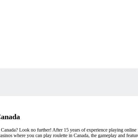
 Canada
 in Canada? Look no further! After 15 years of experience playing online
ne casinos where you can play roulette in Canada, the gameplay and featur