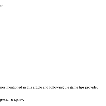
nd:
inos mentioned in this article and following the game tips provided,
рмского края»,