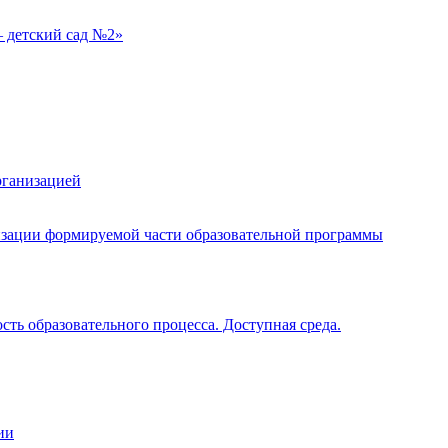
 детский сад №2»
рганизацией
изации формируемой части образовательной программы
ть образовательного процесса. Доступная среда.
ии