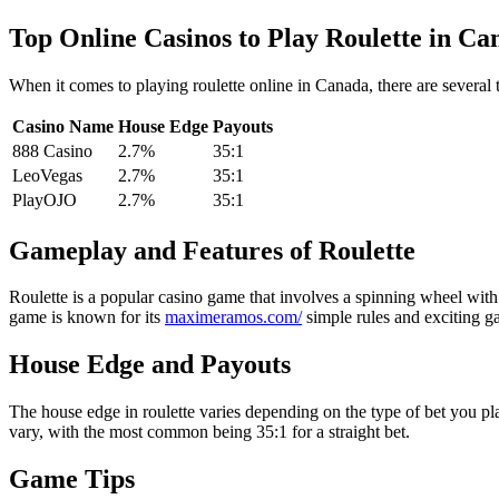
Top Online Casinos to Play Roulette in Ca
When it comes to playing roulette online in Canada, there are several 
Casino Name
House Edge
Payouts
888 Casino
2.7%
35:1
LeoVegas
2.7%
35:1
PlayOJO
2.7%
35:1
Gameplay and Features of Roulette
Roulette is a popular casino game that involves a spinning wheel with n
game is known for its
maximeramos.com/
simple rules and exciting g
House Edge and Payouts
The house edge in roulette varies depending on the type of bet you pl
vary, with the most common being 35:1 for a straight bet.
Game Tips