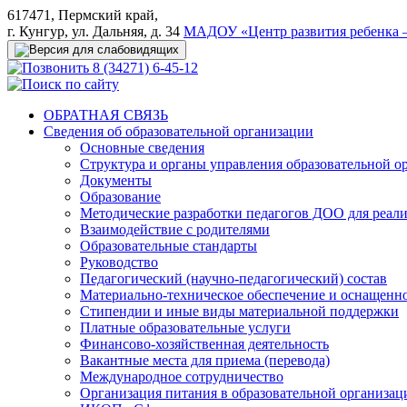
617471, Пермский край,
г. Кунгур, ул. Дальняя, д. 34
МАДОУ «Центр развития ребенка –
8 (34271) 6-45-12
ОБРАТНАЯ СВЯЗЬ
Сведения об образовательной организации
Основные сведения
Структура и органы управления образовательной о
Документы
Образование
Методические разработки педагогов ДОО для реал
Взаимодействие с родителями
Образовательные стандарты
Руководство
Педагогический (научно-педагогический) состав
Материально-техническое обеспечение и оснащеннос
Стипендии и иные виды материальной поддержки
Платные образовательные услуги
Финансово-хозяйственная деятельность
Вакантные места для приема (перевода)
Международное сотрудничество
Организация питания в образовательной организац