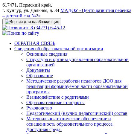
617471, Пермский край,
г. Кунгур, ул. Дальняя, д. 34
МАДОУ «Центр развития ребенка
– детский сад №2»
8 (34271) 6-45-12
ОБРАТНАЯ СВЯЗЬ
Сведения об образовательной организации
Основные сведения
Структура и органы управления образовательной
организацией
Документы
Образование
Методические разработки педагогов ДОО для
реализации формируемой части образовательной
программы
Взаимодействие с родителями
Образовательные стандарты
Руководство
Педагогический (научно-педагогический) состав
Материально-техническое обеспечение и
оснащенность образовательного процесса.
Доступная среда.