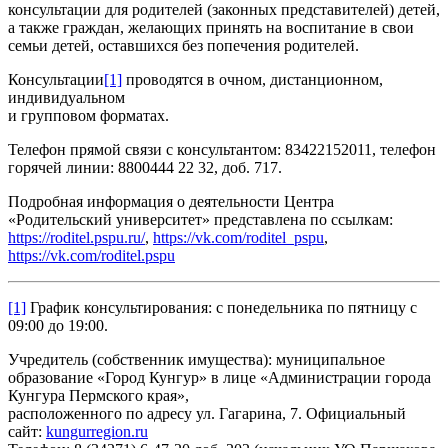
консультации для родителей (законных представителей) детей,
а также граждан, желающих принять на воспитание в свои
семьи детей, оставшихся без попечения родителей.
Консультации
[1]
проводятся в очном, дистанционном,
индивидуальном
и групповом форматах.
Телефон прямой связи с консультантом: 83422152011, телефон
горячей линии: 8800444 22 32, доб. 717.
Подробная информация о деятельности Центра
«Родительский университет» представлена по ссылкам:
https://roditel.pspu.ru/
,
https://vk.com/roditel_pspu
,
https://vk.com/roditel.pspu
[1]
График консультирования: с понедельника по пятницу с
09:00 до 19:00.
Учредитель (собственник имущества): муниципальное
образование «Город Кунгур» в лице «Администрации города
Кунгура Пермского края»,
расположенного по адресу ул. Гагарина, 7. Официальный
сайт:
kungurregion.ru