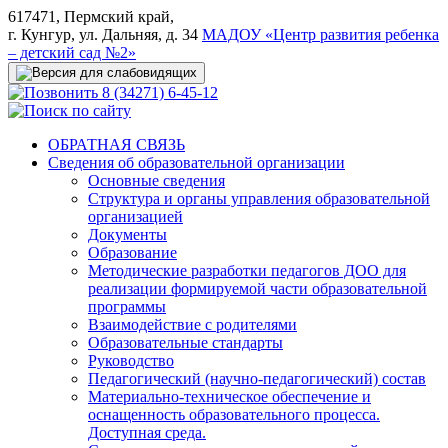
617471, Пермский край,
г. Кунгур, ул. Дальняя, д. 34
МАДОУ «Центр развития ребенка
– детский сад №2»
8 (34271) 6-45-12
ОБРАТНАЯ СВЯЗЬ
Сведения об образовательной организации
Основные сведения
Структура и органы управления образовательной
организацией
Документы
Образование
Методические разработки педагогов ДОО для
реализации формируемой части образовательной
программы
Взаимодействие с родителями
Образовательные стандарты
Руководство
Педагогический (научно-педагогический) состав
Материально-техническое обеспечение и
оснащенность образовательного процесса.
Доступная среда.