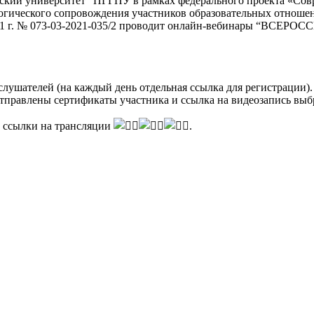
ьский университет” ПГГПУ в рамках федерального проекта «Сов
гического сопровождения участников образовательных отношени
та 2021 г. № 073-03-2021-035/2 проводит онлайн-вебинары 
слушателей (на каждый день отдельная ссылка для регистрации).
отправлены сертификаты участника и ссылка на видеозапись выб
е ссылки на трансляции
.