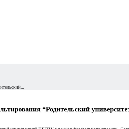
ительский...
сультирования “Родительский университ