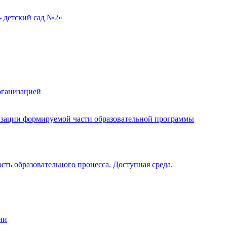
 детский сад №2»
рганизацией
изации формируемой части образовательной программы
ть образовательного процесса. Доступная среда.
ии