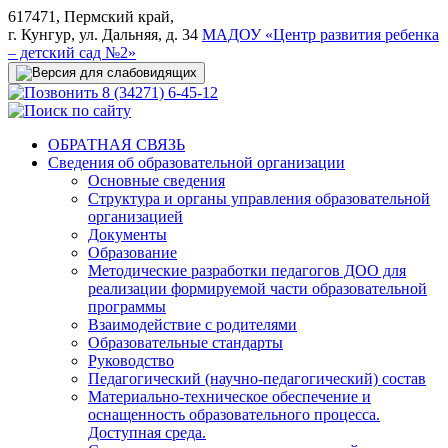
617471, Пермский край,
г. Кунгур, ул. Дальняя, д. 34
МАДОУ «Центр развития ребенка
– детский сад №2»
8 (34271) 6-45-12
ОБРАТНАЯ СВЯЗЬ
Сведения об образовательной организации
Основные сведения
Структура и органы управления образовательной
организацией
Документы
Образование
Методические разработки педагогов ДОО для
реализации формируемой части образовательной
программы
Взаимодействие с родителями
Образовательные стандарты
Руководство
Педагогический (научно-педагогический) состав
Материально-техническое обеспечение и
оснащенность образовательного процесса.
Доступная среда.