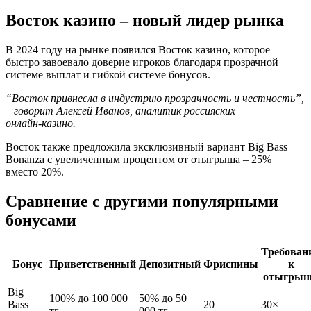
Восток казино – новый лидер рынка
В 2024 году на рынке появился Восток казино, которое
быстро завоевало доверие игроков благодаря прозрачной
системе выплат и гибкой системе бонусов.
“Восток привнесла в индустрию прозрачность и честность”,
– говорит Алексей Иванов, аналитик россияских
онлайн‑казино.
Восток также предложила эксклюзивный вариант Big Bass
Bonanza с увеличенным процентом от отыгрыша – 25%
вместо 20%.
Сравнение с другими популярными
бонусами
Требован
Бонус
Приветственный
Депозитный
Фриспины
к
отыгры
Big
100% до 100 000
50% до 50
Bass
20
30×
тг
000 тг