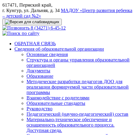
617471, Пермский край,
г. Кунгур, ул. Дальняя, д. 34
МАДОУ «Центр развития ребенка
– детский сад №2»
8 (34271) 6-45-12
ОБРАТНАЯ СВЯЗЬ
Сведения об образовательной организации
Основные сведения
Структура и органы управления образовательной
организацией
Документы
Образование
Методические разработки педагогов ДОО для
реализации формируемой части образовательной
программы
Взаимодействие с родителями
Образовательные стандарты
Руководство
Педагогический (научно-педагогический) состав
Материально-техническое обеспечение и
оснащенность образовательного процесса.
Доступная среда.