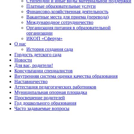
Стипендии и иные виды материальной поддержки
Платные образовательные услуги
Финансово-хозяйственная деятельность
Вакантные места для приема (перевода)
Международное сотрудничество
Организация питания в образовательной
организации
ИКОП «Сферум»
О нас
История создания сада
Гордость детского сада
Новости
Для вас, родители!
Консультации специалистов
Внутренняя система оценки качества образования
Наставничество
Аттестация педагогических работников
Муниципальная опорная площадка
Просвещение родителей
Год дошкольного образования
Часто задаваемые вопросы