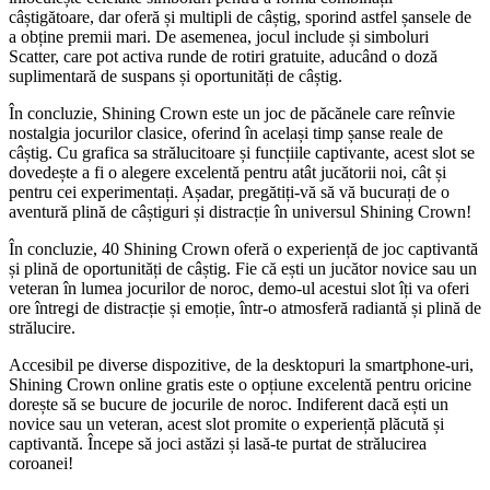
câștigătoare, dar oferă și multipli de câștig, sporind astfel șansele de
a obține premii mari. De asemenea, jocul include și simboluri
Scatter, care pot activa runde de rotiri gratuite, aducând o doză
suplimentară de suspans și oportunități de câștig.
În concluzie, Shining Crown este un joc de păcănele care reînvie
nostalgia jocurilor clasice, oferind în același timp șanse reale de
câștig. Cu grafica sa strălucitoare și funcțiile captivante, acest slot se
dovedește a fi o alegere excelentă pentru atât jucătorii noi, cât și
pentru cei experimentați. Așadar, pregătiți-vă să vă bucurați de o
aventură plină de câștiguri și distracție în universul Shining Crown!
În concluzie, 40 Shining Crown oferă o experiență de joc captivantă
și plină de oportunități de câștig. Fie că ești un jucător novice sau un
veteran în lumea jocurilor de noroc, demo-ul acestui slot îți va oferi
ore întregi de distracție și emoție, într-o atmosferă radiantă și plină de
strălucire.
Accesibil pe diverse dispozitive, de la desktopuri la smartphone-uri,
Shining Crown online gratis este o opțiune excelentă pentru oricine
dorește să se bucure de jocurile de noroc. Indiferent dacă ești un
novice sau un veteran, acest slot promite o experiență plăcută și
captivantă. Începe să joci astăzi și lasă-te purtat de strălucirea
coroanei!