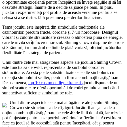
o oportunitate excelentă pentru începători să învețe regulile și să își
dezvolte strategii, înainte de a decide să joace pe bani. În plus,
jucătorii experimentați pot profita de această versiune pentru a se
relaxa și a se distra, fără presiunea pierderilor financiare.
Tema jocului este inspirată din simbolurile tradiționale ale
cazinourilor, precum fructe, coroane și 7-uri norocoase. Designul
vibrant și culorile strălucitoare creează o atmosferă plină de energie,
care te invită să îți încerci norocul. Shining Crown dispune de 5 role
și 3 rânduri, iar numărul de linii de plată variază, oferind jucătorilor
flexibilitate în strategia de pariere.
Unul dintre cele mai atrăgătoare aspecte ale jocului Shining Crown
este funcția sa de wild, reprezentată de simbolul coroanei
strălucitoare. Acesta poate substitui toate celelalte simboluri, cu
excepția simbolului scatter, pentru a forma combinații câștigătoare.
De asemenea,
top 10 casino en ligne francais
jocul dispune de un
simbol scatter, care oferă oportunități de rotiri gratuite atunci când
sunt activat suficiente simboluri pe role.
Unul dintre aspectele cele mai atrăgătoare ale jocului Shining
Crown este structura sa de câștiguri. Jucătorii au șansa de a
obține combinații câștigătoare pe cele 40 de linii de plată, iar mizele
pot fi ajustate pentru a se potrivi preferințelor fiecăruia. Acest lucru
face ca jocul să fie accesibil atât pentru începători, cât și pentru