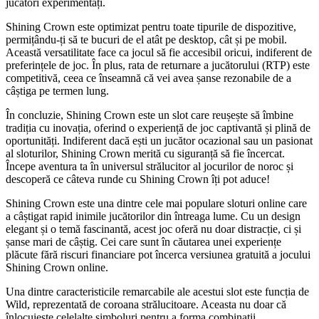
jucători experimentați.
Shining Crown este optimizat pentru toate tipurile de dispozitive,
permițându-ți să te bucuri de el atât pe desktop, cât și pe mobil.
Această versatilitate face ca jocul să fie accesibil oricui, indiferent de
preferințele de joc. În plus, rata de returnare a jucătorului (RTP) este
competitivă, ceea ce înseamnă că vei avea șanse rezonabile de a
câștiga pe termen lung.
În concluzie, Shining Crown este un slot care reușește să îmbine
tradiția cu inovația, oferind o experiență de joc captivantă și plină de
oportunități. Indiferent dacă ești un jucător ocazional sau un pasionat
al sloturilor, Shining Crown merită cu siguranță să fie încercat.
Începe aventura ta în universul strălucitor al jocurilor de noroc și
descoperă ce câteva runde cu Shining Crown îți pot aduce!
Shining Crown este una dintre cele mai populare sloturi online care
a câștigat rapid inimile jucătorilor din întreaga lume. Cu un design
elegant și o temă fascinantă, acest joc oferă nu doar distracție, ci și
șanse mari de câștig. Cei care sunt în căutarea unei experiențe
plăcute fără riscuri financiare pot încerca versiunea gratuită a jocului
Shining Crown online.
Una dintre caracteristicile remarcabile ale acestui slot este funcția de
Wild, reprezentată de coroana strălucitoare. Aceasta nu doar că
înlocuiește celelalte simboluri pentru a forma combinații