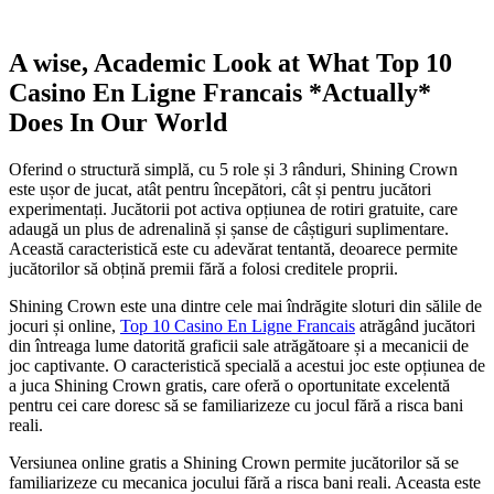
A wise, Academic Look at What Top 10
Casino En Ligne Francais *Actually*
Does In Our World
Oferind o structură simplă, cu 5 role și 3 rânduri, Shining Crown
este ușor de jucat, atât pentru începători, cât și pentru jucători
experimentați. Jucătorii pot activa opțiunea de rotiri gratuite, care
adaugă un plus de adrenalină și șanse de câștiguri suplimentare.
Această caracteristică este cu adevărat tentantă, deoarece permite
jucătorilor să obțină premii fără a folosi creditele proprii.
Shining Crown este una dintre cele mai îndrăgite sloturi din sălile de
jocuri și online,
Top 10 Casino En Ligne Francais
atrăgând jucători
din întreaga lume datorită graficii sale atrăgătoare și a mecanicii de
joc captivante. O caracteristică specială a acestui joc este opțiunea de
a juca Shining Crown gratis, care oferă o oportunitate excelentă
pentru cei care doresc să se familiarizeze cu jocul fără a risca bani
reali.
Versiunea online gratis a Shining Crown permite jucătorilor să se
familiarizeze cu mecanica jocului fără a risca bani reali. Aceasta este