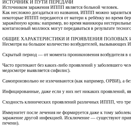
ИСТОЧНИК И ПУТИ ПЕРЕДАЧИ
Источником заражения ИППП является больной человек.
Как несложно догадаться из названия, ИППП можно заразиться 
некоторые ИППП передаются от матери к ребёнку во время бере
заражённую кровь: например, во время маникюра нестерильным
контагиозный моллюск могут передаваться в результате тесног
ОБЩИЕ ХАРАКТЕРИСТИКИ И ПРОЯВЛЕНИЯ ПОЛОВЫХ
Несмотря на большое количество возбудителей, вызывающих И
Cкрытый период — от момента проникновения возбудителя в ор
Часто протекают без каких-либо проявлений у заболевшего чел
медосмотре выявляется сифилис).
Самопроизвольно не излечиваются (как например, ОРВИ), а бе
Инфицированные, даже если у них нет никаких проявлений, я
Сходность клинических проявлений различных ИППП, что требу
Иммунитет после лечения не формируется даже к тому заболев
заражение другой инфекцией. Исключение — существуют привив
печени).