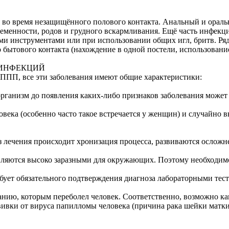
во время незащищённого полового контакта. Анальный и оральны
менности, родов и грудного вскармливания. Ещё часть инфекций
и инструментами или при использовании общих игл, бритв. Ряд 
о бытового контакта (нахождение в одной постели, использовани
 ИНФЕКЦИЙ
ППП, все эти заболевания имеют общие характеристики:
ганизм до появления каких-либо признаков заболевания может п
овека (особенно часто такое встречается у женщин) и случайно 
з лечения происходит хронизация процесса, развиваются осложн
вляются высоко заразными для окружающих. Поэтому необходимо
ет обязательного подтверждения диагноза лабораторными теста
анию, которым переболел человек. Соответственно, возможно ка
ки от вируса папилломы человека (причина рака шейки матки в