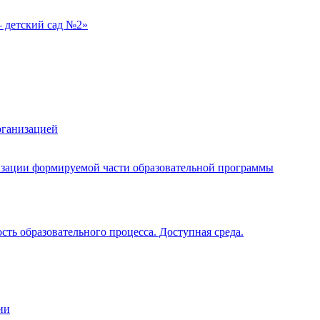
 детский сад №2»
рганизацией
изации формируемой части образовательной программы
ть образовательного процесса. Доступная среда.
ии