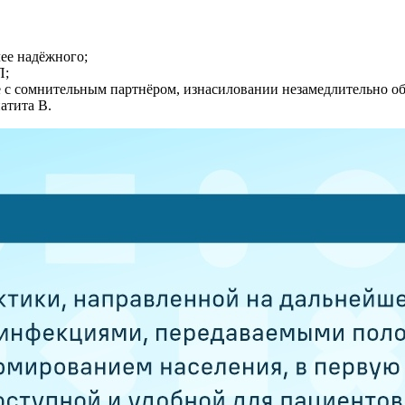
ее надёжного;
П;
е с сомнительным партнёром, изнасиловании незамедлительно об
атита В.