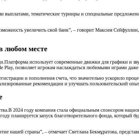
и выплатами, тематические турниры и специальные предложения
возможность увеличить свой банк”, – говорит Максим Сейфуллин,
в любом месте
реди.Платформа использует современные движки для графики и з
e Play, позволяет игрокам наслаждаться любимыми играми даже 
регистрации и пополнения счета, что значительно ускорило проце
нализированные рекомендации и улучшать пользовательский опыт
е
щества.В 2024 году компания стала официальным спонсором наци
году планируется запуск благотворительного фонда, который б
итие нашей страны”, – отмечает Светлана Бекмұратова, предста