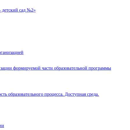
 детский сад №2»
рганизацией
изации формируемой части образовательной программы
ть образовательного процесса. Доступная среда.
ии