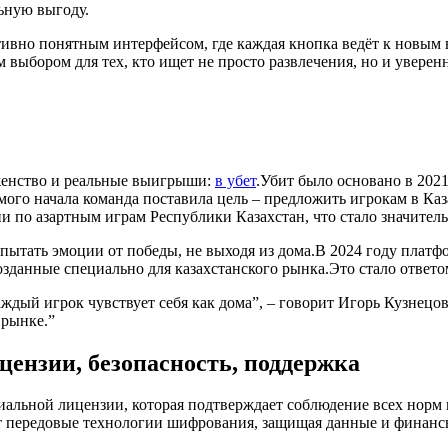
ьную выгоду.
итивно понятным интерфейсом, где каждая кнопка ведёт к новы
выбором для тех, кто ищет не просто развлечения, но и уверенн
аженство и реальные выигрыши:
в убет
.Убит было основано в 202
 самого начала команда поставила цель – предложить игрокам в К
и по азартным играм Республики Казахстан, что стало значител
пытать эмоции от победы, не выходя из дома.В 2024 году платфо
данные специально для казахстанского рынка.Это стало ответом
 каждый игрок чувствует себя как дома”, – говорит Игорь Кузнецо
 рынке.”
ицензии, безопасность, поддержка
альной лицензии, которая подтверждает соблюдение всех норм и
ет передовые технологии шифрования, защищая данные и финанс