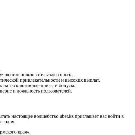
.
улучшению пользовательского опыта.
атической привлекательности и высоких выплат.
их на эксклюзивные призы и бонусы.
верие и лояльность пользователей.
пытать настоящее волшебство.ubet.kz приглашает вас войти в
егодня.
рмского края»,