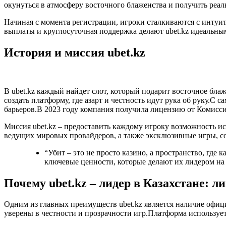
окунуться в атмосферу восточного блаженства и получить реал
Начиная с момента регистрации, игроки сталкиваются с инту
выплаты и круглосуточная поддержка делают ubet.kz идеальным 
История и миссия ubet.kz
В ubet.kz каждый найдет слот, который подарит восточное бл
создать платформу, где азарт и честность идут рука об руку.С
барьеров.В 2023 году компания получила лицензию от Комисси
Миссия ubet.kz – предоставить каждому игроку возможность ис
ведущих мировых провайдеров, а также эксклюзивные игры, соз
“Убит – это не просто казино, а пространство, где
ключевые ценности, которые делают их лидером на
Почему ubet.kz – лидер в Казахстане: л
Одним из главных преимуществ ubet.kz является наличие офици
уверены в честности и прозрачности игр.Платформа использу