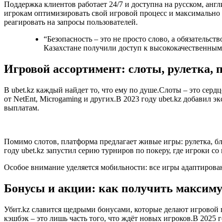
Поддержка клиентов работает 24/7 и доступна на русском, анг
игрокам оптимизировать свой игровой процесс и максимально и
реагировать на запросы пользователей.
“Безопасность – это не просто слово, а обязательст
Казахстане получили доступ к высококачественным 
Игровой ассортимент: слоты, рулетка, 
В ubet.kz каждый найдет то, что ему по душе.Слоты – это се
от NetEnt, Microgaming и других.В 2023 году ubet.kz добавил
выплатам.
Помимо слотов, платформа предлагает живые игры: рулетка, бл
году ubet.kz запустил серию турниров по покеру, где игроки с
Особое внимание уделяется мобильности: все игры адаптирова
Бонусы и акции: как получить максиму
Убит.kz славится щедрыми бонусами, которые делают игровой 
кэшбэк – это лишь часть того, что ждёт новых игроков.В 2025