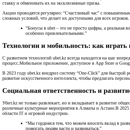
ставку и обменивать их на эксклюзивные призы.
Акции проводятся регулярно: “Счастливый час” с повышенным
сложных условий, что делает их доступными для всех игроков.
“Бонусы в ubet – это не просто цифры, а реальная 
особенно привлекательными.”
Технологии и мобильность: как играть 
С развитием технологий ubet.kz всегда находится на шаг впе
процесс.Мобильное приложение, доступное в App Store и Googl
В 2023 году ubet.kz внедрил систему “One‑Click” для быстрой 
развитие искусственного интеллекта, чтобы предлагать персо
Социальная ответственность и развити
Убит.kz не только развлекает, но и вкладывает в развитие об
различные культурные мероприятия в Алматы и Астане.В 2025 
области IT и игровой индустрии.
“Мы гордимся тем, что можем вносить вклад в разв
помогать людям расти и развиваться.”