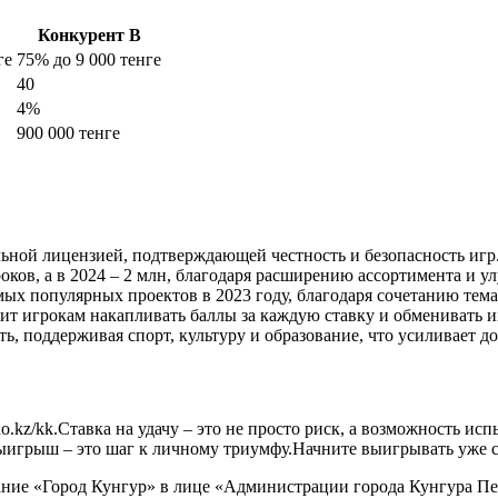
Конкурент B
ге
75% до 9 000 тенге
40
4%
900 000 тенге
льной лицензией, подтверждающей честность и безопасность игр
оков, а в 2024 – 2 млн, благодаря расширению ассортимента и 
мых популярных проектов в 2023 году, благодаря сочетанию тем
ит игрокам накапливать баллы за каждую ставку и обменивать 
ь, поддерживая спорт, культуру и образование, что усиливает до
ino.kz/kk.Ставка на удачу – это не просто риск, а возможность ис
ыигрыш – это шаг к личному триумфу.Начните выигрывать уже с
ание «Город Кунгур» в лице «Администрации города Кунгура Пе