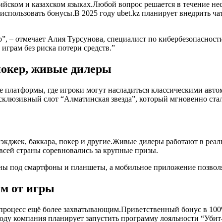
лийском и казахском языках.Любой вопрос решается в течение н
спользовать бонусы.В 2025 году ubet.kz планирует внедрить чат
во”, – отмечает Алия Турсунова, специалист по кибербезопасност
играм без риска потери средств.”
покер, живые дилеры
рдце платформы, где игроки могут насладиться классическими а
 эксклюзивный слот “Алматинская звезда”, который мгновенно с
экджек, баккара, покер и другие.Живые дилеры работают в реал
о всей страны соревновались за крупные призы.
ны под смартфоны и планшеты, а мобильное приложение позволяе
м от игры
процесс ещё более захватывающим.Приветственный бонус в 100%
 году компания планирует запустить программу лояльности “Уби